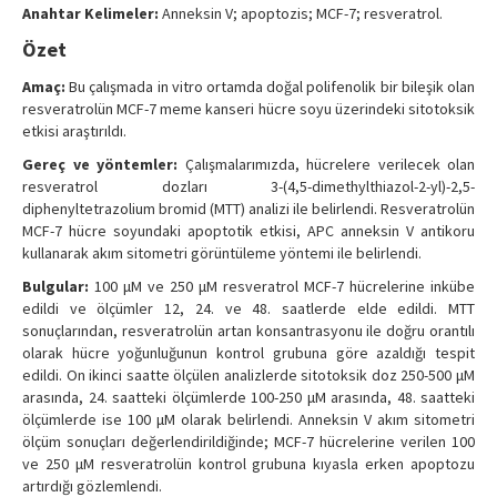
Anahtar Kelimeler:
Anneksin V; apoptozis; MCF-7; resveratrol.
Özet
Amaç:
Bu çalışmada in vitro ortamda doğal polifenolik bir bileşik olan
resveratrolün MCF-7 meme kanseri hücre soyu üzerindeki sitotoksik
etkisi araştırıldı.
Gereç ve yöntemler:
Çalışmalarımızda, hücrelere verilecek olan
resveratrol dozları 3-(4,5-dimethylthiazol-2-yl)-2,5-
diphenyltetrazolium bromid (MTT) analizi ile belirlendi. Resveratrolün
MCF-7 hücre soyundaki apoptotik etkisi, APC anneksin V antikoru
kullanarak akım sitometri görüntüleme yöntemi ile belirlendi.
Bulgular:
100 μM ve 250 μM resveratrol MCF-7 hücrelerine inkübe
edildi ve ölçümler 12, 24. ve 48. saatlerde elde edildi. MTT
sonuçlarından, resveratrolün artan konsantrasyonu ile doğru orantılı
olarak hücre yoğunluğunun kontrol grubuna göre azaldığı tespit
edildi. On ikinci saatte ölçülen analizlerde sitotoksik doz 250-500 μM
arasında, 24. saatteki ölçümlerde 100-250 μM arasında, 48. saatteki
ölçümlerde ise 100 μM olarak belirlendi. Anneksin V akım sitometri
ölçüm sonuçları değerlendirildiğinde; MCF-7 hücrelerine verilen 100
ve 250 μM resveratrolün kontrol grubuna kıyasla erken apoptozu
artırdığı gözlemlendi.