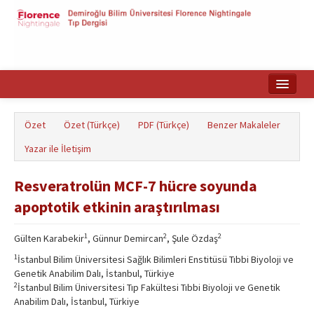
Ana Sayfa
Özet
Özet (Türkçe)
PDF (Türkçe)
Benzer Makaleler
Makale Arama
Yazar ile İletişim
English
Resveratrolün MCF-7 hücre soyunda
apoptotik etkinin araştırılması
1
2
2
Gülten Karabekir
, Günnur Demircan
, Şule Özdaş
1
İstanbul Bilim Üniversitesi Sağlık Bilimleri Enstitüsü Tıbbi Biyoloji ve
Genetik Anabilim Dalı, İstanbul, Türkiye
2
İstanbul Bilim Üniversitesi Tıp Fakültesi Tıbbi Biyoloji ve Genetik
Anabilim Dalı, İstanbul, Türkiye