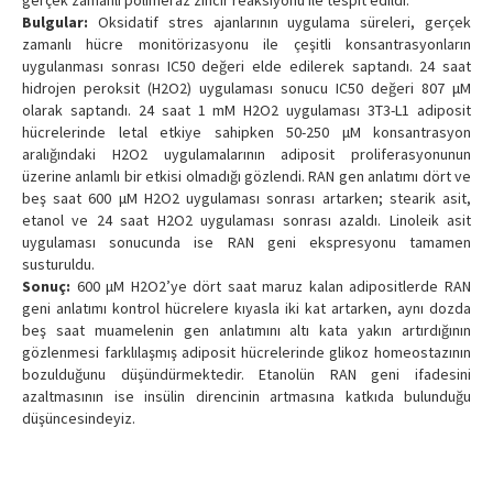
gerçek zamanlı polimeraz zincir reaksiyonu ile tespit edildi.
Bulgular:
Oksidatif stres ajanlarının uygulama süreleri, gerçek
zamanlı hücre monitörizasyonu ile çeşitli konsantrasyonların
uygulanması sonrası IC50 değeri elde edilerek saptandı. 24 saat
hidrojen peroksit (H2O2) uygulaması sonucu IC50 değeri 807 μM
olarak saptandı. 24 saat 1 mM H2O2 uygulaması 3T3-L1 adiposit
hücrelerinde letal etkiye sahipken 50-250 μM konsantrasyon
aralığındaki H2O2 uygulamalarının adiposit proliferasyonunun
üzerine anlamlı bir etkisi olmadığı gözlendi. RAN gen anlatımı dört ve
beş saat 600 μM H2O2 uygulaması sonrası artarken; stearik asit,
etanol ve 24 saat H2O2 uygulaması sonrası azaldı. Linoleik asit
uygulaması sonucunda ise RAN geni ekspresyonu tamamen
susturuldu.
Sonuç:
600 μM H2O2’ye dört saat maruz kalan adipositlerde RAN
geni anlatımı kontrol hücrelere kıyasla iki kat artarken, aynı dozda
beş saat muamelenin gen anlatımını altı kata yakın artırdığının
gözlenmesi farklılaşmış adiposit hücrelerinde glikoz homeostazının
bozulduğunu düşündürmektedir. Etanolün RAN geni ifadesini
azaltmasının ise insülin direncinin artmasına katkıda bulunduğu
düşüncesindeyiz.