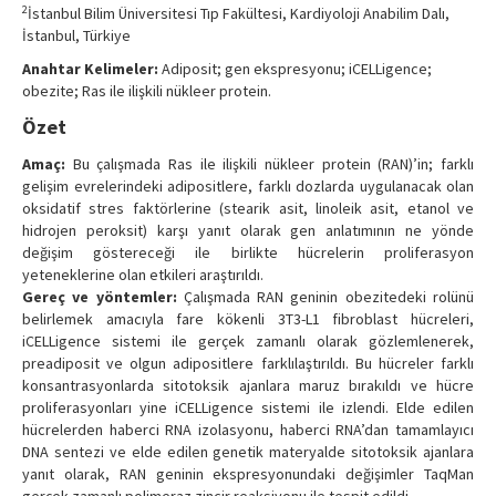
2
İstanbul Bilim Üniversitesi Tıp Fakültesi, Kardiyoloji Anabilim Dalı,
İstanbul, Türkiye
Anahtar Kelimeler:
Adiposit; gen ekspresyonu; iCELLigence;
obezite; Ras ile ilişkili nükleer protein.
Özet
Amaç:
Bu çalışmada Ras ile ilişkili nükleer protein (RAN)’in; farklı
gelişim evrelerindeki adipositlere, farklı dozlarda uygulanacak olan
oksidatif stres faktörlerine (stearik asit, linoleik asit, etanol ve
hidrojen peroksit) karşı yanıt olarak gen anlatımının ne yönde
değişim göstereceği ile birlikte hücrelerin proliferasyon
yeteneklerine olan etkileri araştırıldı.
Gereç ve yöntemler:
Çalışmada RAN geninin obezitedeki rolünü
belirlemek amacıyla fare kökenli 3T3-L1 fibroblast hücreleri,
iCELLigence sistemi ile gerçek zamanlı olarak gözlemlenerek,
preadiposit ve olgun adipositlere farklılaştırıldı. Bu hücreler farklı
konsantrasyonlarda sitotoksik ajanlara maruz bırakıldı ve hücre
proliferasyonları yine iCELLigence sistemi ile izlendi. Elde edilen
hücrelerden haberci RNA izolasyonu, haberci RNA’dan tamamlayıcı
DNA sentezi ve elde edilen genetik materyalde sitotoksik ajanlara
yanıt olarak, RAN geninin ekspresyonundaki değişimler TaqMan