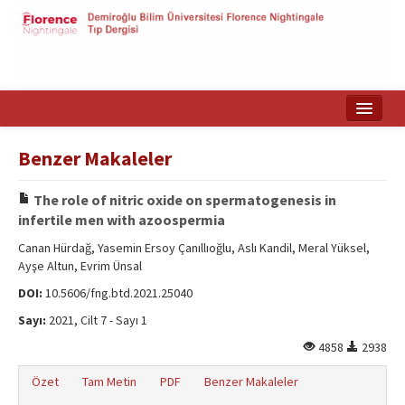
Ana Sayfa
Benzer Makaleler
Makale Arama
The role of nitric oxide on spermatogenesis in
English
infertile men with azoospermia
Canan Hürdağ, Yasemin Ersoy Çanıllıoğlu, Aslı Kandil, Meral Yüksel,
Ayşe Altun, Evrim Ünsal
DOI:
10.5606/fng.btd.2021.25040
Sayı:
2021, Cilt 7 - Sayı 1
4858
2938
Özet
Tam Metin
PDF
Benzer Makaleler