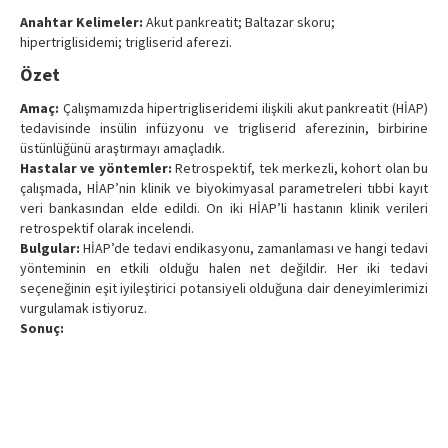
Anahtar Kelimeler:
Akut pankreatit; Baltazar skoru;
hipertriglisidemi; trigliserid aferezi.
Özet
Amaç:
Çalışmamızda hipertrigliseridemi ilişkili akut pankreatit (HİAP)
tedavisinde insülin infüzyonu ve trigliserid aferezinin, birbirine
üstünlüğünü araştırmayı amaçladık.
Hastalar ve yöntemler:
Retrospektif, tek merkezli, kohort olan bu
çalışmada, HİAP’nin klinik ve biyokimyasal parametreleri tıbbi kayıt
veri bankasından elde edildi. On iki HİAP’li hastanın klinik verileri
retrospektif olarak incelendi.
Bulgular:
HİAP’de tedavi endikasyonu, zamanlaması ve hangi tedavi
yönteminin en etkili olduğu halen net değildir. Her iki tedavi
seçeneğinin eşit iyileştirici potansiyeli olduğuna dair deneyimlerimizi
vurgulamak istiyoruz.
Sonuç: