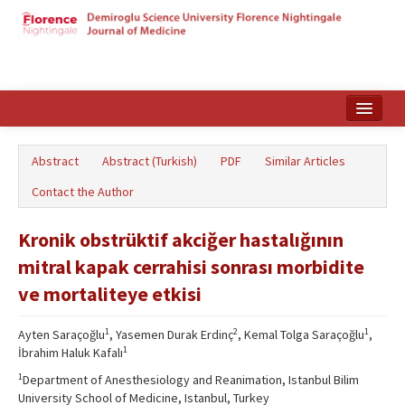
Home
Abstract
Abstract (Turkish)
PDF
Similar Articles
Search Articles
Contact the Author
Türkçe
Kronik obstrüktif akciğer hastalığının
mitral kapak cerrahisi sonrası morbidite
ve mortaliteye etkisi
1
2
1
Ayten Saraçoğlu
, Yasemen Durak Erdinç
, Kemal Tolga Saraçoğlu
,
1
İbrahim Haluk Kafalı
1
Department of Anesthesiology and Reanimation, Istanbul Bilim
University School of Medicine, Istanbul, Turkey