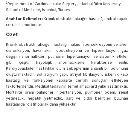
2
Department of Cardiovascular Surgery, Istanbul Bilim University
School of Medicine, Istanbul, Turkey
Anahtar Kelimeler:
Kronik obstrüktif akciğer hastalığı; mitral kapak
cerrahisi; morbidite.
Özet
Kronik obstrüktif akciğer hastalığı mukus hipersekresyonu ve silier
disfonksiyon, hava akımı obstrüksiyonu ve hiperinflasyon, gaz
değişim anormallikleri, pulmoner hipertansiyon ve sistemik etkiler
gibi çeşitli fizyolojik anormalliklerle karakterize edilir.
Kardiyovasküler hastalıklar ölüm sebeplerinin anlamlı bir bölümünü
oluşturmaktadır. Sol atriyum çapı, atriyal fibrilasyon, iskemik kalp
hastalığı ve fonksiyonel kapasite cerrahi sonuçları etkileyen
faktörlerdendir. Medikal tedavinin temel amacı ard yükü azaltmaktır.
Mortalite oranı pulmoner hipertansiyon, pulmoner ödem, renal
yetmezlik, hepatik yetmezlik, asit ve ciddi belirtileri bulunan
hastalarda rölatif olarak daha yüksektir.