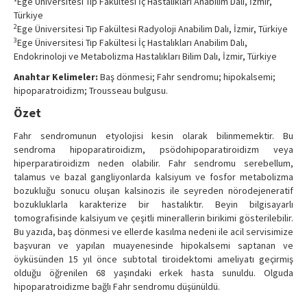
Ege Üniversitesi Tıp Fakültesi İç Hastalıkları Anabilim Dalı, İzmir,
Türkiye
2
Ege Üniversitesi Tıp Fakültesi Radyoloji Anabilim Dalı, İzmir, Türkiye
3
Ege Üniversitesi Tıp Fakültesi İç Hastalıkları Anabilim Dalı,
Endokrinoloji ve Metabolizma Hastalıkları Bilim Dalı, İzmir, Türkiye
Anahtar Kelimeler:
Baş dönmesi; Fahr sendromu; hipokalsemi;
hipoparatroidizm; Trousseau bulgusu.
Özet
Fahr sendromunun etyolojisi kesin olarak bilinmemektir. Bu
sendroma hipoparatiroidizm, psödohipoparatiroidizm veya
hiperparatiroidizm neden olabilir. Fahr sendromu serebellum,
talamus ve bazal gangliyonlarda kalsiyum ve fosfor metabolizma
bozukluğu sonucu oluşan kalsinozis ile seyreden nörodejeneratif
bozukluklarla karakterize bir hastalıktır. Beyin bilgisayarlı
tomografisinde kalsiyum ve çeşitli minerallerin birikimi gösterilebilir.
Bu yazıda, baş dönmesi ve ellerde kasılma nedeni ile acil servisimize
başvuran ve yapılan muayenesinde hipokalsemi saptanan ve
öyküsünden 15 yıl önce subtotal tiroidektomi ameliyatı geçirmiş
olduğu öğrenilen 68 yaşındaki erkek hasta sunuldu. Olguda
hipoparatroidizme bağlı Fahr sendromu düşünüldü.