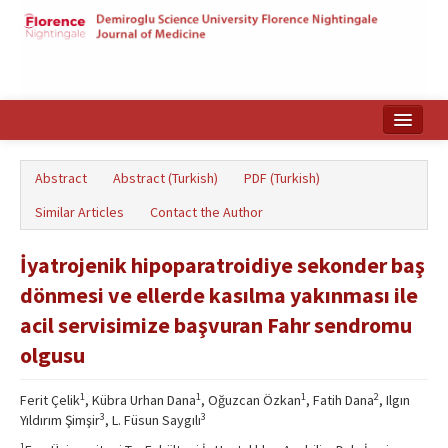
Home
Abstract
Abstract (Turkish)
PDF (Turkish)
Search Articles
Similar Articles
Contact the Author
Türkçe
İyatrojenik hipoparatroidiye sekonder baş
dönmesi ve ellerde kasılma yakınması ile
acil servisimize başvuran Fahr sendromu
olgusu
1
1
1
2
Ferit Çelik
, Kübra Urhan Dana
, Oğuzcan Özkan
, Fatih Dana
, Ilgın
3
3
Yıldırım Şimşir
, L. Füsun Saygılı
1