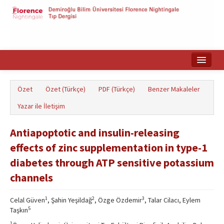
Ana Sayfa
Özet
Özet (Türkçe)
PDF (Türkçe)
Benzer Makaleler
Makale Arama
Yazar ile İletişim
English
Antiapoptotic and insulin-releasing
effects of zinc supplementation in type-1
diabetes through ATP sensitive potassium
channels
1
2
3
Celal Güven
, Şahin Yeşildağ
, Özge Özdemir
, Talar Cilacı
, Eylem
5
Taşkın
1