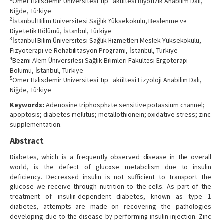
Ömer Halisdemir Üniversitesi Tıp Fakültesi Biyofizik Anabilim Dalı,
Niğde, Türkiye
2
İstanbul Bilim Üniversitesi Sağlık Yüksekokulu, Beslenme ve
Diyetetik Bölümü, İstanbul, Türkiye
3
İstanbul Bilim Üniversitesi Sağlık Hizmetleri Meslek Yüksekokulu,
Fizyoterapi ve Rehabilitasyon Programı, İstanbul, Türkiye
4
Bezmi Alem Üniversitesi Sağlık Bilimleri Fakültesi Ergoterapi
Bölümü, İstanbul, Türkiye
5
Ömer Halisdemir Üniversitesi Tıp Fakültesi Fizyoloji Anabilim Dalı,
Niğde, Türkiye
Keywords:
Adenosine triphosphate sensitive potassium channel;
apoptosis; diabetes mellitus; metallothionein; oxidative stress; zinc
supplementation.
Abstract
Diabetes, which is a frequently observed disease in the overall
world, is the defect of glucose metabolism due to insulin
deficiency. Decreased insulin is not sufficient to transport the
glucose we receive through nutrition to the cells. As part of the
treatment of insulin-dependent diabetes, known as type 1
diabetes, attempts are made on recovering the pathologies
developing due to the disease by performing insulin injection. Zinc