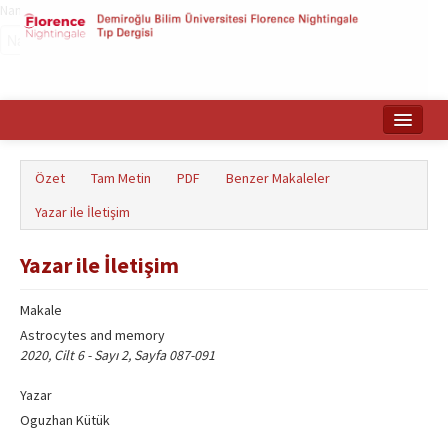
Name‌
Ana Sayfa
Özet
Tam Metin
PDF
Benzer Makaleler
Makale Arama
Yazar ile İletişim
English
Yazar ile İletişim
Makale
Astrocytes and memory
2020, Cilt 6 - Sayı 2, Sayfa 087-091
Yazar
Oguzhan Kütük