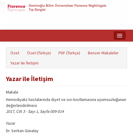
Name‌
Ana Sayfa
Özet
Özet (Türkçe)
PDF (Türkçe)
Benzer Makaleler
Makale Arama
Yazar ile İletişim
English
Yazar ile İletişim
Makale
Hemodiyaliz hastalarında diyet ve sıvı kısıtlamasına uyumsuzluğunun
değerlendirilmesi
2017, Cilt 3 - Sayı 1, Sayfa 009-014
Yazar
Dr. Serkan Günalay