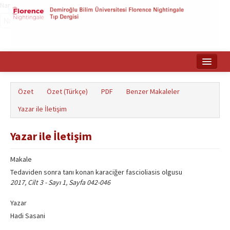
Name‌
Ana Sayfa
Özet
Özet (Türkçe)
PDF
Benzer Makaleler
Makale Arama
Yazar ile İletişim
English
Yazar ile İletişim
Makale
Tedaviden sonra tanı konan karaciğer fascioliasis olgusu
2017, Cilt 3 - Sayı 1, Sayfa 042-046
Yazar
Hadi Sasani