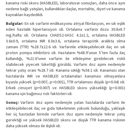
kanama riski skoru (HASBLED), laboratuvar sonuçları, daha önce aynı
nedene bağlı yatışları, kullandıkları ilaçlar, mortalite, diyet ve kanama
kaynakları kaydedildi.
Bulgular:
En sık varfarin endikasyonu atriyal fibrilasyon, en sık eşlik
eden hastalık hipertansiyon idi. Ortalama varfarin dozu 30.8±8.7
mg/hafta idi. Ortalama CHADS2-VASC 4.2±1.2, ortalama HASBLED
3.6±0.9, ortalama INR 8.0±3.6, ortalama terapötik aralıkta olma
zamanı (TTR) %28.7±22.6 idi. Varfarinle etkileşebilecek ilaç en sık
proton pompa inhibitörü idi. Hastaların %68.9’unun 5’ten fazla ilaç
kullandığı, %21.6’sının varfarin ile etkileşime girebilecek riskli
olabilecek yiyecek tükettiği görüldü. Varfarin doz aşımı nedeniyle
tekrar yatış oranı %28.7 idi. Kanama sıklığı %58.1 idi. Kanaması olan
hastalarda INR ve HASBLED ortalamaları kanaması olmayanlara
kıyasla yüksek (p=0.007, p<0.001), TTR ortalaması düşük (p=0.04) idi.
Erkek cinsiyet (p=0.007) ve HASBLED skoru yüksekliği (p<0.001)
kanama için bağımsız risk faktörleri idi.
Sonuç:
Varfarin doz aşımı nedeniyle yatan hastalarda varfarin ile
etkileşebilecek ilaç ve gıda tüketiminin yüksek bulunduğu, yaklaşık
her üç hastadan birinde varfarin doz aşımı nedeniyle tekrar yatış
gerektiği ve yüksek HASBLED skoru ve düşük TTR kanama riskinin
daha yüksek olması ile ilişkili idi.