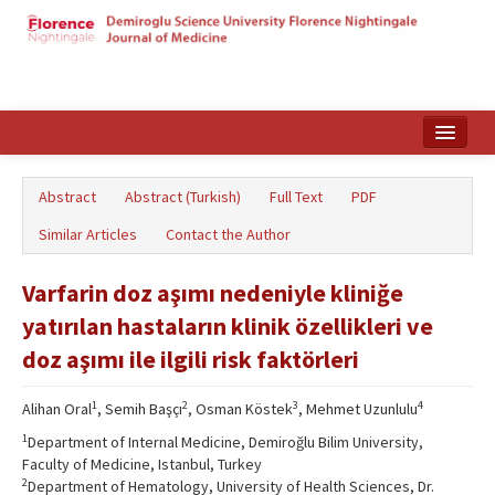
Home
Abstract
Abstract (Turkish)
Full Text
PDF
Search Articles
Similar Articles
Contact the Author
Türkçe
Varfarin doz aşımı nedeniyle kliniğe
yatırılan hastaların klinik özellikleri ve
doz aşımı ile ilgili risk faktörleri
1
2
3
4
Alihan Oral
, Semih Başçı
, Osman Köstek
, Mehmet Uzunlulu
1
Department of Internal Medicine, Demiroğlu Bilim University,
Faculty of Medicine, Istanbul, Turkey
2
Department of Hematology, University of Health Sciences, Dr.