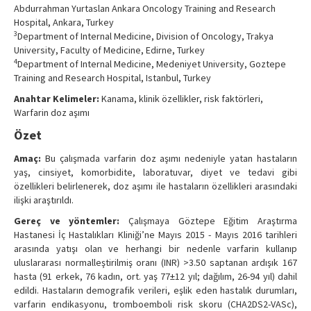
Abdurrahman Yurtaslan Ankara Oncology Training and Research
Hospital, Ankara, Turkey
3
Department of Internal Medicine, Division of Oncology, Trakya
University, Faculty of Medicine, Edirne, Turkey
4
Department of Internal Medicine, Medeniyet University, Goztepe
Training and Research Hospital, Istanbul, Turkey
Anahtar Kelimeler:
Kanama, klinik özellikler, risk faktörleri,
Warfarin doz aşımı
Özet
Amaç:
Bu çalışmada varfarin doz aşımı nedeniyle yatan hastaların
yaş, cinsiyet, komorbidite, laboratuvar, diyet ve tedavi gibi
özellikleri belirlenerek, doz aşımı ile hastaların özellikleri arasındaki
ilişki araştırıldı.
Gereç ve yöntemler:
Çalışmaya Göztepe Eğitim Araştırma
Hastanesi İç Hastalıkları Kliniği’ne Mayıs 2015 - Mayıs 2016 tarihleri
arasında yatışı olan ve herhangi bir nedenle varfarin kullanıp
uluslararası normalleştirilmiş oranı (INR) >3.50 saptanan ardışık 167
hasta (91 erkek, 76 kadın, ort. yaş 77±12 yıl; dağılım, 26-94 yıl) dahil
edildi. Hastaların demografik verileri, eşlik eden hastalık durumları,
varfarin endikasyonu, tromboemboli risk skoru (CHA2DS2-VASc),