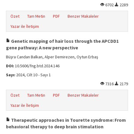
6702
2289
Özet
Tam Metin
PDF
Benzer Makaleler
Yazar ile İletişim
Genetic mapping of hair loss through the APCDD1
gene pathway: A new perspective
Büşra Candan Balkan, Alper Demirezen, Oytun Erbaş
DOI:
10.5606/fng.btd.2024.146
Sayı:
2024, Cilt 10 - Sayı 1
7316
2179
Özet
Tam Metin
PDF
Benzer Makaleler
Yazar ile İletişim
Therapeutic approaches in Tourette syndrome: From
behavioral therapy to deep brain stimulation