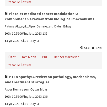
Yazar ile İletişim
Platelet mediated cancer modulation: A
comprehensive review from biological mechanisms
Fatime Akgeyik, Alper Demirezen, Oytun Erbaş
DOI:
10.5606/fng.btd.2023.135
Sayı:
2023, Cilt 9 - Sayı 3
5141
2298
Özet
Tam Metin
PDF
Benzer Makaleler
Yazar ile İletişim
PTENopathy: A review on pathology, mechanisms,
and treatment strategies
Alper Demirezen, Oytun Erbaş
DOI:
10.5606/fng.btd.2023.136
Sayı:
2023, Cilt 9 - Sayı 3