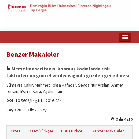
Ana Sayfa
Benzer Makaleler
Makale Arama
Meme kanseri tanısı konmuş kadınlarda risk
English
faktörlerinin güncel veriler ışığında gözden geçirilmesi
Sümeyra Çakır, Mehmet Tolga Kafadar, Şeyda Nur Arslan, Ahmet
Türkan, Berrin Kara, Aydın İnan
DOI:
10.5606/fng.btd.2016.034
Sayı:
2016, Cilt 2 - Sayı 3
0
4716
Özet
Özet (Türkçe)
PDF (Türkçe)
Benzer Makaleler