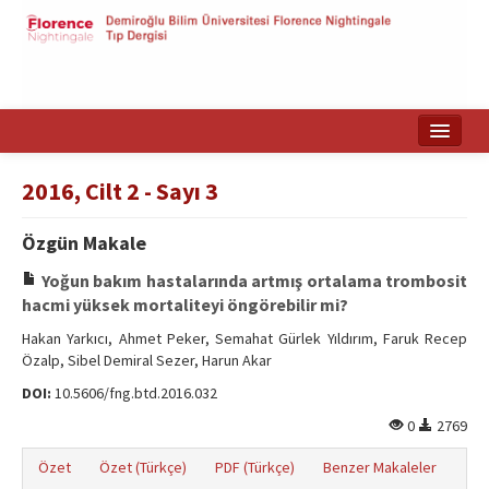
Ana Sayfa
2016, Cilt 2 - Sayı 3
Makale Arama
Özgün Makale
English
Yoğun bakım hastalarında artmış ortalama trombosit
hacmi yüksek mortaliteyi öngörebilir mi?
Hakan Yarkıcı, Ahmet Peker, Semahat Gürlek Yıldırım, Faruk Recep
Özalp, Sibel Demiral Sezer, Harun Akar
DOI:
10.5606/fng.btd.2016.032
0
2769
Özet
Özet (Türkçe)
PDF (Türkçe)
Benzer Makaleler