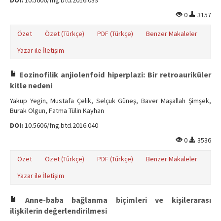
DOI:
10.5606/fng.btd.2016.039
0
3157
Özet
Özet (Türkçe)
PDF (Türkçe)
Benzer Makaleler
Yazar ile İletişim
Eozinofilik anjiolenfoid hiperplazi: Bir retroauriküler
kitle nedeni
Yakup Yegin, Mustafa Çelik, Selçuk Güneş, Baver Maşallah Şimşek,
Burak Olgun, Fatma Tülin Kayhan
DOI:
10.5606/fng.btd.2016.040
0
3536
Özet
Özet (Türkçe)
PDF (Türkçe)
Benzer Makaleler
Yazar ile İletişim
Anne-baba bağlanma biçimleri ve kişilerarası
ilişkilerin değerlendirilmesi