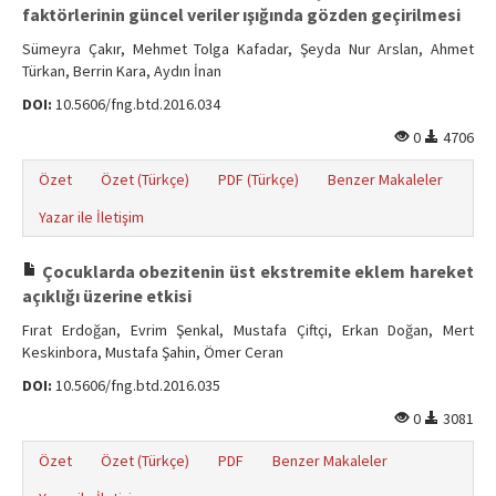
faktörlerinin güncel veriler ışığında gözden geçirilmesi
Sümeyra Çakır, Mehmet Tolga Kafadar, Şeyda Nur Arslan, Ahmet
Türkan, Berrin Kara, Aydın İnan
DOI:
10.5606/fng.btd.2016.034
0
4706
Özet
Özet (Türkçe)
PDF (Türkçe)
Benzer Makaleler
Yazar ile İletişim
Çocuklarda obezitenin üst ekstremite eklem hareket
açıklığı üzerine etkisi
Fırat Erdoğan, Evrim Şenkal, Mustafa Çiftçi, Erkan Doğan, Mert
Keskinbora, Mustafa Şahin, Ömer Ceran
DOI:
10.5606/fng.btd.2016.035
0
3081
Özet
Özet (Türkçe)
PDF
Benzer Makaleler