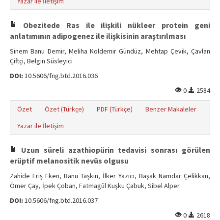
Yazar ile İletişim
Obezitede Ras ile ilişkili nükleer protein geni
anlatımının adipogenez ile ilişkisinin araştırılması
Sinem Banu Demir, Meliha Koldemir Gündüz, Mehtap Çevik, Çavlan
Çiftçi, Belgin Süsleyici
DOI:
10.5606/fng.btd.2016.036
0
2584
Özet
Özet (Türkçe)
PDF (Türkçe)
Benzer Makaleler
Yazar ile İletişim
Uzun süreli azathiopürin tedavisi sonrası görülen
erüptif melanositik nevüs olgusu
Zahide Eriş Eken, Banu Taşkın, İlker Yazıcı, Başak Namdar Çelikkan,
Ömer Çay, İpek Çoban, Fatmagül Kuşku Çabuk, Sibel Alper
DOI:
10.5606/fng.btd.2016.037
0
2618