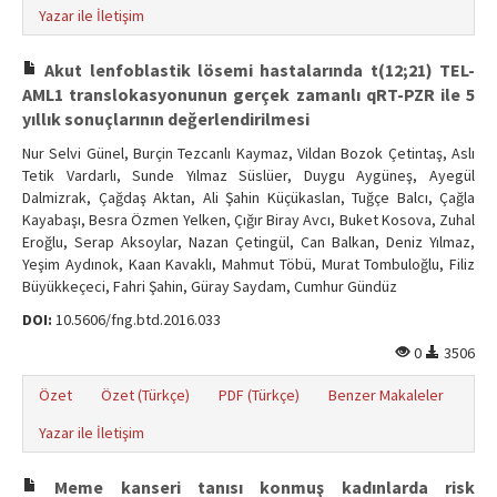
Yazar ile İletişim
Akut lenfoblastik lösemi hastalarında t(12;21) TEL-
AML1 translokasyonunun gerçek zamanlı qRT-PZR ile 5
yıllık sonuçlarının değerlendirilmesi
Nur Selvi Günel, Burçin Tezcanlı Kaymaz, Vildan Bozok Çetintaş, Aslı
Tetik Vardarlı, Sunde Yılmaz Süslüer, Duygu Aygüneş, Ayegül
Dalmizrak, Çağdaş Aktan, Ali Şahin Küçükaslan, Tuğçe Balcı, Çağla
Kayabaşı, Besra Özmen Yelken, Çığır Biray Avcı, Buket Kosova, Zuhal
Eroğlu, Serap Aksoylar, Nazan Çetingül, Can Balkan, Deniz Yılmaz,
Yeşim Aydınok, Kaan Kavaklı, Mahmut Töbü, Murat Tombuloğlu, Filiz
Büyükkeçeci, Fahri Şahin, Güray Saydam, Cumhur Gündüz
DOI:
10.5606/fng.btd.2016.033
0
3506
Özet
Özet (Türkçe)
PDF (Türkçe)
Benzer Makaleler
Yazar ile İletişim
Meme kanseri tanısı konmuş kadınlarda risk