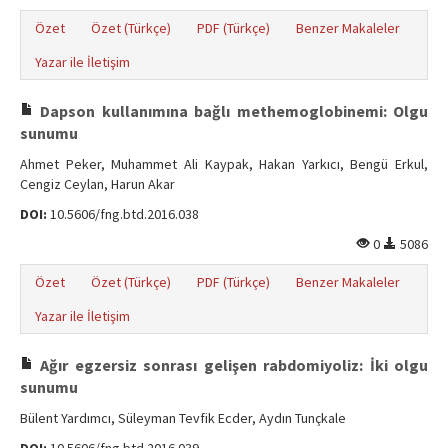
Özet
Özet (Türkçe)
PDF (Türkçe)
Benzer Makaleler
Yazar ile İletişim
Dapson kullanımına bağlı methemoglobinemi: Olgu
sunumu
Ahmet Peker, Muhammet Ali Kaypak, Hakan Yarkıcı, Bengü Erkul,
Cengiz Ceylan, Harun Akar
DOI:
10.5606/fng.btd.2016.038
0
5086
Özet
Özet (Türkçe)
PDF (Türkçe)
Benzer Makaleler
Yazar ile İletişim
Ağır egzersiz sonrası gelişen rabdomiyoliz: İki olgu
sunumu
Bülent Yardımcı, Süleyman Tevfik Ecder, Aydın Tunçkale